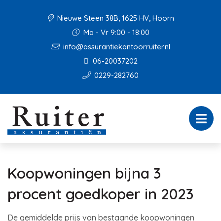
Nieuwe Steen 38B, 1625 HV, Hoorn
Ma - Vr 9:00 - 18:00
info@assurantiekantoorruiter.nl
06-20037202
0229-282760
Koopwoningen bijna 3
procent goedkoper in 2023
De gemiddelde prijs van bestaande koopwoningen