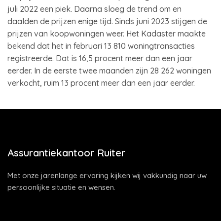
juli 2022 een piek. Daarna sloeg de trend om en
daalden de prijzen enige tijd. Sinds juni 2023 stijgen de
prijzen van koopwoningen weer. Het Kadaster maakte
bekend dat het in februari 13 810 woningtransacties
registreerde. Dat is 16,5 procent meer dan een jaar
eerder. In de eerste twee maanden zijn 28 262 woningen
verkocht, ruim 13 procent meer dan een jaar eerder.
Assurantiekantoor Ruiter
Met onze jarenlange ervaring kijken wij vakkundig naar uw
persoonlijke situatie en wensen.