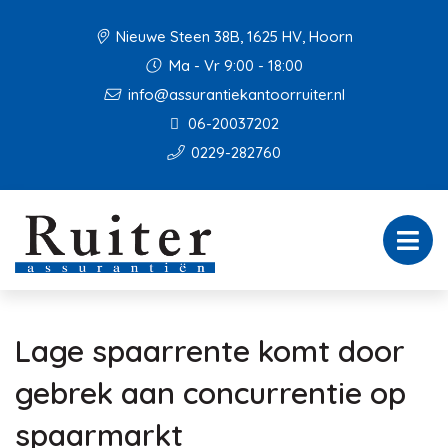
Nieuwe Steen 38B, 1625 HV, Hoorn
Ma - Vr 9:00 - 18:00
info@assurantiekantoorruiter.nl
06-20037202
0229-282760
Lage spaarrente komt door
gebrek aan concurrentie op
spaarmarkt