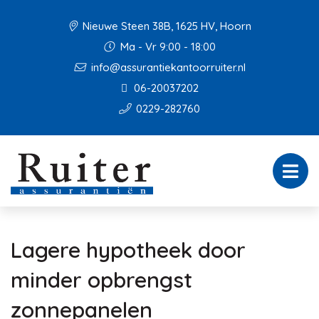
Nieuwe Steen 38B, 1625 HV, Hoorn
Ma - Vr 9:00 - 18:00
info@assurantiekantoorruiter.nl
06-20037202
0229-282760
Lagere hypotheek door
minder opbrengst
zonnepanelen