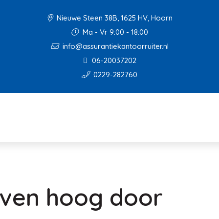
Nieuwe Steen 38B, 1625 HV, Hoorn
Ma - Vr 9:00 - 18:00
info@assurantiekantoorruiter.nl
06-20037202
0229-282760
jven hoog door