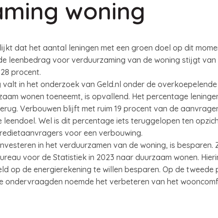
aming woning
blijkt dat het aantal leningen met een groen doel op dit mom
lde leenbedrag voor verduurzaming van de woning stijgt van 1
 28 procent.
valt in het onderzoek van Geld.nl onder de overkoepelende
rzaam wonen toeneemt, is opvallend. Het percentage leninge
terug. Verbouwen blijft met ruim 19 procent van de aanvragen
 leendoel. Wel is dit percentage iets teruggelopen ten opzic
kredietaanvragers voor een verbouwing.
nvesteren in het verduurzamen van de woning, is besparen. Zo
reau voor de Statistiek in 2023 naar duurzaam wonen. Hieri
d op de energierekening te willen besparen. Op de tweede p
 de ondervraagden noemde het verbeteren van het wooncomf