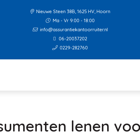
Nieuwe Steen 38B, 1625 HV, Hoorn
Ma - Vr 9:00 - 18:00
info@assurantiekantoorruiter.nl
06-20037202
0229-282760
sumenten lenen voo