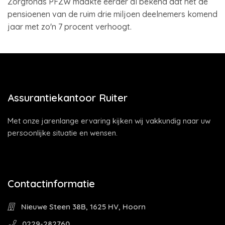
Zorgfonds PFZW maakte eerder al bekend dat het de
pensioenen van de ruim drie miljoen deelnemers komend
jaar met zo'n 7 procent verhoogt.
Assurantiekantoor Ruiter
Met onze jarenlange ervaring kijken wij vakkundig naar uw
persoonlijke situatie en wensen.
Contactinformatie
Nieuwe Steen 38B, 1625 HV, Hoorn
0229-282760