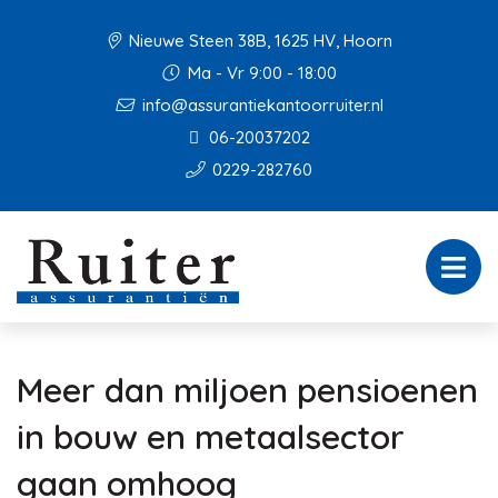
Nieuwe Steen 38B, 1625 HV, Hoorn
Ma - Vr 9:00 - 18:00
info@assurantiekantoorruiter.nl
06-20037202
0229-282760
Meer dan miljoen pensioenen
in bouw en metaalsector
gaan omhoog