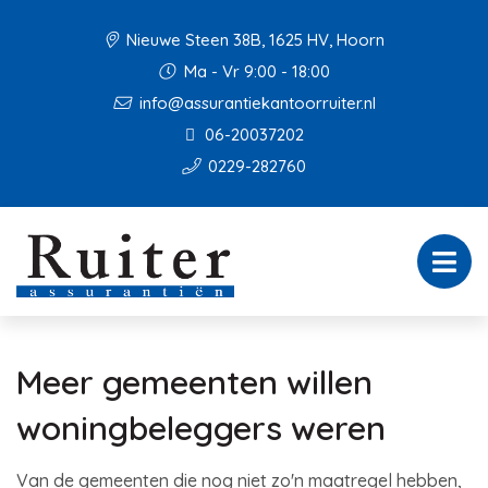
Nieuwe Steen 38B, 1625 HV, Hoorn
Ma - Vr 9:00 - 18:00
info@assurantiekantoorruiter.nl
06-20037202
0229-282760
Meer gemeenten willen
woningbeleggers weren
Van de gemeenten die nog niet zo'n maatregel hebben,