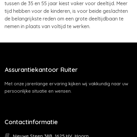
tussen de 35 en 55 jaar kiest vaker voor deeltijd. Meer
tijd hebben voor de kinderen, is voor beide geslachten
de belangrijkste reden om een grote deeltijdbaan te
nemen in plaats van voltijd te werken.
Assurantiekantoor Ruiter
Met onze jarenlange ervaring kijken wij vakkundig naar uw
persoonlijke situatie en wensen.
Contactinformatie
Nieuwe Steen 38B, 1625 HV, Hoorn