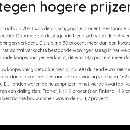
tegen hogere prijze
rtaal van 2024 was de prijsstijging 1,8 procent. Bestaande
erder. Daarmee zet de stijgende trend zich voort. In het vie
ingen verkocht. Dit is bijna 30 procent meer dan een kwart
 het aantal verkochte bestaande woningen steeg in het vier
aande koopwoningen verkocht, dit was 18,6 procent meer dan
wkoopwoning betaalde men bijna 500 duizend euro. Hiermee
er dan die van een bestaande koopwoning van bijna 462 dui
lle EU-landen waren de huizenprijzen in het vierde kwartaal 
ten een daling zien; Frankrijk (-1,9 procent) en Finland (-1,9
en bestaande bouw samen was in de EU 4,2 procent.