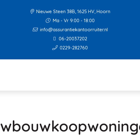
Nieuwe Steen 38B, 1625 HV, Hoorn
Ma - Vr 9:00 - 18:00
info@assurantiekantoorruiter.nl
06-20037202
0229-282760
uwbouwkoopwoning