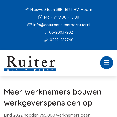
Nieuwe Steen 38B, 1625 HV, Hoorn
Ma - Vr 9:00 - 18:00
info@assurantiekantoorruiter.nl
06-20037202
0229-282760
Meer werknemers bouwen
werkgeverspensioen op
Eind 2022 hadden 765.000 werknemers geen