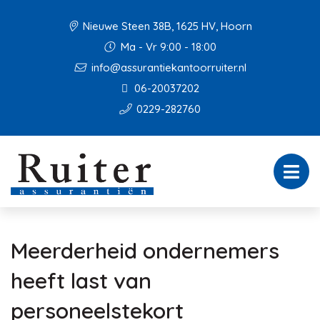
Nieuwe Steen 38B, 1625 HV, Hoorn
Ma - Vr 9:00 - 18:00
info@assurantiekantoorruiter.nl
06-20037202
0229-282760
Meerderheid ondernemers
heeft last van
personeelstekort