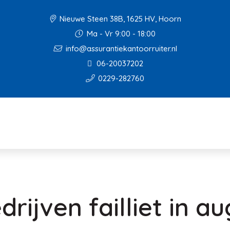
Nieuwe Steen 38B, 1625 HV, Hoorn
Ma - Vr 9:00 - 18:00
info@assurantiekantoorruiter.nl
06-20037202
0229-282760
rijven failliet in a