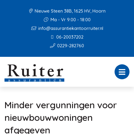
Nieuwe Steen 38B, 1625 HV, Hoorn
Ma - Vr 9:00 - 18:00
info@assurantiekantoorruiter.nl
06-20037202
0229-282760
Minder vergunningen voor
nieuwbouwwoningen
afgegeven