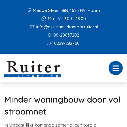
Nieuwe Steen 38B, 1625 HV, Hoorn
Ma - Vr 9:00 - 18:00
info@assurantiekantoorruiter.nl
06-20037202
0229-282760
Minder woningbouw door vol
stroomnet
In Utrecht lijkt komende zomer al een totale