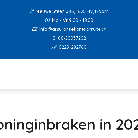
Nieuwe Steen 38B, 1625 HV, Hoorn
Ma - Vr 9:00 - 18:00
info@assurantiekantoorruiter.nl
06-20037202
0229-282760
ninginbraken in 20