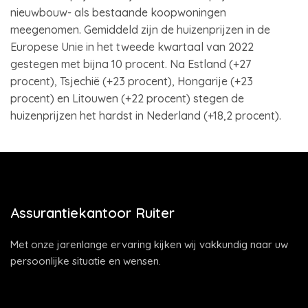
nieuwbouw- als bestaande koopwoningen
meegenomen. Gemiddeld zijn de huizenprijzen in de
Europese Unie in het tweede kwartaal van 2022
gestegen met bijna 10 procent. Na Estland (+27
procent), Tsjechië (+23 procent), Hongarije (+23
procent) en Litouwen (+22 procent) stegen de
huizenprijzen het hardst in Nederland (+18,2 procent).
Assurantiekantoor Ruiter
Met onze jarenlange ervaring kijken wij vakkundig naar uw
persoonlijke situatie en wensen.