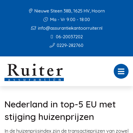
Nieuwe Steen 38B, 1625 HV, Hoorn
Ma - Vr 9:00 - 18:00
info@assurantiekantoorruiter.nl
06-20037202
0229-282760
Nederland in top-5 EU met
stijging huizenprijzen
In de huizenprijsindex zijn de transactieprijzen van zowel