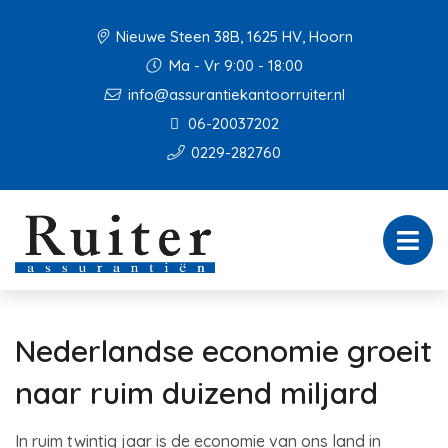
Nieuwe Steen 38B, 1625 HV, Hoorn
Ma - Vr 9:00 - 18:00
info@assurantiekantoorruiter.nl
06-20037202
0229-282760
Nederlandse economie groeit
naar ruim duizend miljard
In ruim twintig jaar is de economie van ons land in