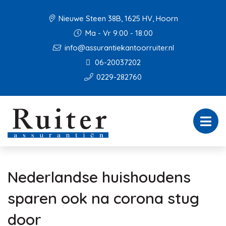
Nieuwe Steen 38B, 1625 HV, Hoorn
Ma - Vr 9:00 - 18:00
info@assurantiekantoorruiter.nl
06-20037202
0229-282760
Nederlandse huishoudens
sparen ook na corona stug
door