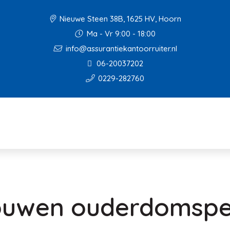
Nieuwe Steen 38B, 1625 HV, Hoorn
Ma - Vr 9:00 - 18:00
info@assurantiekantoorruiter.nl
06-20037202
0229-282760
ouwen ouderdomspe