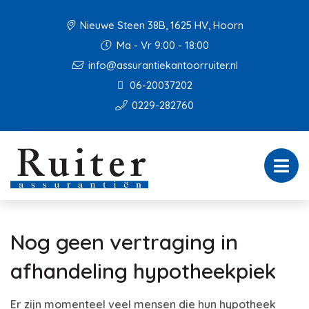
Nieuwe Steen 38B, 1625 HV, Hoorn
Ma - Vr 9:00 - 18:00
info@assurantiekantoorruiter.nl
06-20037202
0229-282760
Nog geen vertraging in
afhandeling hypotheekpiek
Er zijn momenteel veel mensen die hun hypotheek