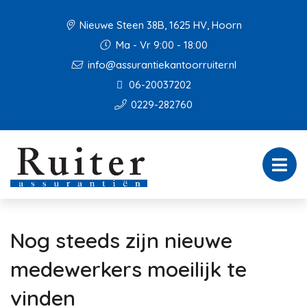
Nieuwe Steen 38B, 1625 HV, Hoorn
Ma - Vr 9:00 - 18:00
info@assurantiekantoorruiter.nl
06-20037202
0229-282760
Nog steeds zijn nieuwe
medewerkers moeilijk te
vinden