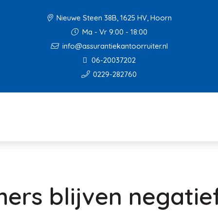
Nieuwe Steen 38B, 1625 HV, Hoorn
Ma - Vr 9:00 - 18:00
info@assurantiekantoorruiter.nl
06-20037202
0229-282760
rs blijven negatie