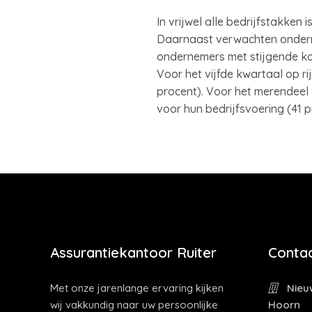
In vrijwel alle bedrijfstakken 
Daarnaast verwachten ondern
ondernemers met stijgende ko
Voor het vijfde kwartaal op 
procent). Voor het merendeel 
voor hun bedrijfsvoering (41 p
Assurantiekantoor Ruiter
Contac
Met onze jarenlange ervaring kijken
Nieuw
wij vakkundig naar uw persoonlijke
Hoorn