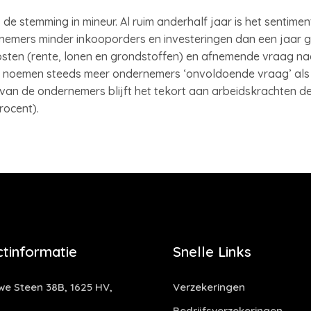
is de stemming in mineur. Al ruim anderhalf jaar is het sentime
emers minder inkooporders en investeringen dan een jaar 
sten (rente, lonen en grondstoffen) en afnemende vraag naa
rij noemen steeds meer ondernemers ‘onvoldoende vraag’ als 
van de ondernemers blijft het tekort aan arbeidskrachten d
rocent).
tinformatie
Snelle Links
e Steen 38B, 1625 HV,
Verzekeringen
Bedrijfsverzekeringen