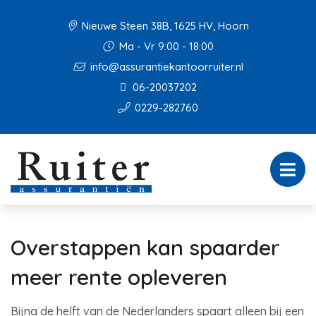
Nieuwe Steen 38B, 1625 HV, Hoorn
Ma - Vr 9:00 - 18:00
info@assurantiekantoorruiter.nl
06-20037202
0229-282760
Overstappen kan spaarder
meer rente opleveren
Bijna de helft van de Nederlanders spaart alleen bij een