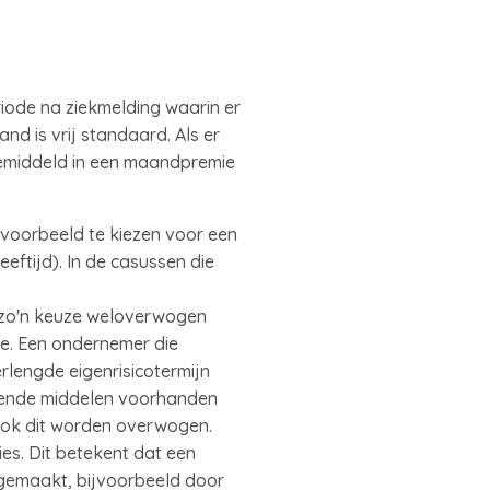
iode na ziekmelding waarin er
nd is vrij standaard. Als er
gemiddeld in een maandpremie
jvoorbeeld te kiezen voor een
eftijd). In de casussen die
 zo'n keuze weloverwogen
tie. Een ondernemer die
lengde eigenrisicotermijn
doende middelen voorhanden
 ook dit worden overwogen.
ies. Dit betekent dat een
 gemaakt, bijvoorbeeld door