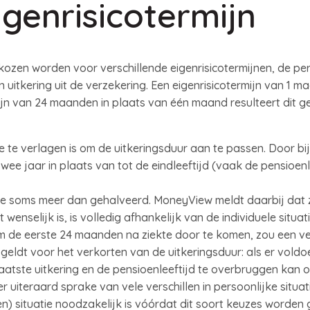
igenrisicotermijn
ozen worden voor verschillende eigenrisicotermijnen, de per
uitkering uit de verzekering. Een eigenrisicotermijn van 1 maa
jn van 24 maanden in plaats van één maand resulteert dit 
 te verlagen is om de uitkeringsduur aan te passen. Door bi
ee jaar in plaats van tot de eindleeftijd (vaak de pensioenle
e soms meer dan gehalveerd. MoneyView meldt daarbij dat
enselijk is, is volledig afhankelijk van de individuele situa
 de eerste 24 maanden na ziekte door te komen, zou een ver
geldt voor het verkorten van de uitkeringsduur: als er vol
laatste uitkering en de pensioenleeftijd te overbruggen kan
r uiteraard sprake van vele verschillen in persoonlijke situat
n) situatie noodzakelijk is vóórdat dit soort keuzes worden