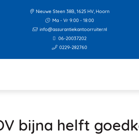
Nieuwe Steen 38B, 1625 HV, Hoorn
Ma - Vr 9:00 - 18:00
info@assurantiekantoorruiter.nl
06-20037202
0229-282760
V bijna helft goed