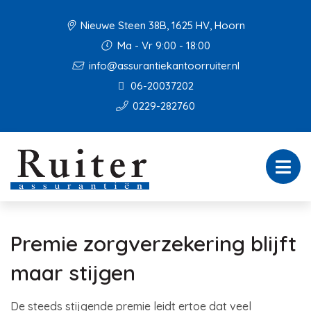
Nieuwe Steen 38B, 1625 HV, Hoorn
Ma - Vr 9:00 - 18:00
info@assurantiekantoorruiter.nl
06-20037202
0229-282760
Premie zorgverzekering blijft
maar stijgen
De steeds stijgende premie leidt ertoe dat veel