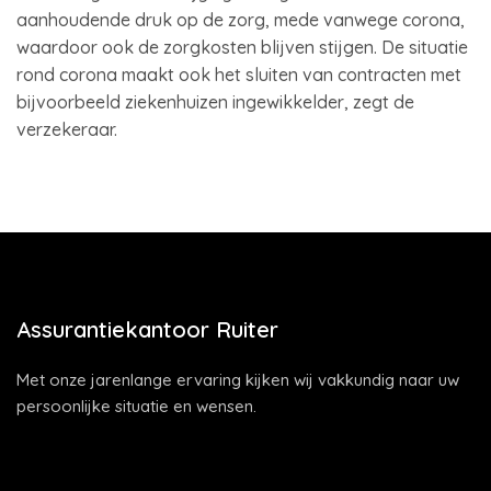
aanhoudende druk op de zorg, mede vanwege corona,
waardoor ook de zorgkosten blijven stijgen. De situatie
rond corona maakt ook het sluiten van contracten met
bijvoorbeeld ziekenhuizen ingewikkelder, zegt de
verzekeraar.
Assurantiekantoor Ruiter
Met onze jarenlange ervaring kijken wij vakkundig naar uw
persoonlijke situatie en wensen.