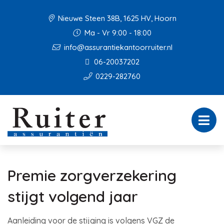
Nieuwe Steen 38B, 1625 HV, Hoorn
Ma - Vr 9:00 - 18:00
info@assurantiekantoorruiter.nl
06-20037202
0229-282760
Premie zorgverzekering
stijgt volgend jaar
Aanleiding voor de stijging is volgens VGZ de