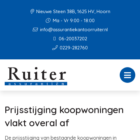
Nieuwe Steen 38B, 1625 HV, Hoorn
Ma - Vr 9:00 - 18:00
info@assurantiekantoorruiter.nl
06-20037202
0229-282760
Prijsstijging koopwoningen
vlakt overal af
De prijsstijging van bestaande koopwoningen in