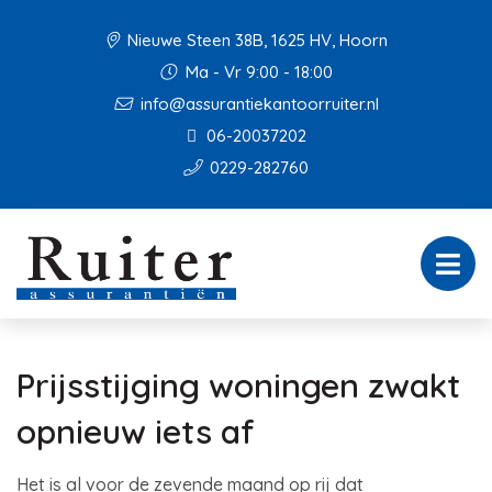
Nieuwe Steen 38B, 1625 HV, Hoorn
Ma - Vr 9:00 - 18:00
info@assurantiekantoorruiter.nl
06-20037202
0229-282760
Prijsstijging woningen zwakt
opnieuw iets af
Het is al voor de zevende maand op rij dat