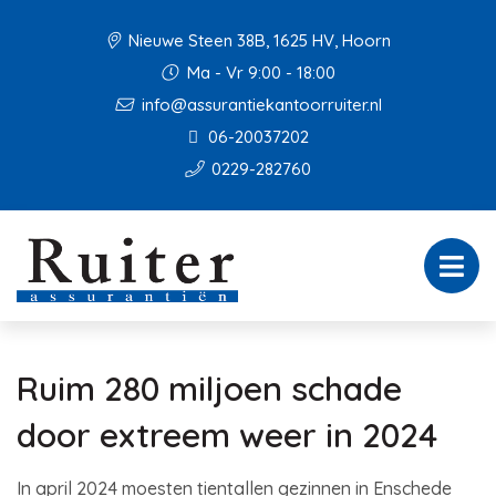
Nieuwe Steen 38B, 1625 HV, Hoorn
Ma - Vr 9:00 - 18:00
info@assurantiekantoorruiter.nl
06-20037202
0229-282760
Ruim 280 miljoen schade
door extreem weer in 2024
In april 2024 moesten tientallen gezinnen in Enschede