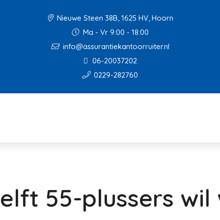
Nieuwe Steen 38B, 1625 HV, Hoorn
Ma - Vr 9:00 - 18:00
info@assurantiekantoorruiter.nl
06-20037202
0229-282760
elft 55-plussers wil