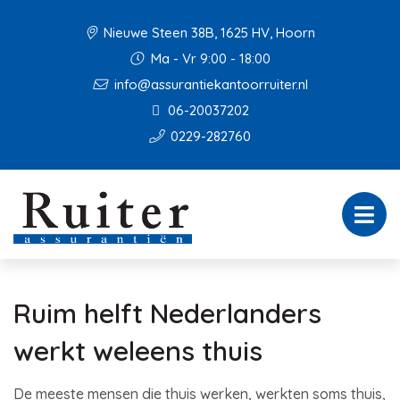
Nieuwe Steen 38B, 1625 HV, Hoorn
Ma - Vr 9:00 - 18:00
info@assurantiekantoorruiter.nl
06-20037202
0229-282760
Ruim helft Nederlanders
werkt weleens thuis
De meeste mensen die thuis werken, werkten soms thuis,