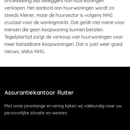
ontwikkeling dat beleggers hun huurwoningen
verkopen. Het aanbod aan huurwoningen wordt zo
steeds kleiner, maar de huursector is volgens NHG
cruciaal voor de woningmarkt. Dat geldt met name voor
mensen die geen koopwoning kunnen betalen.
Tegelijkertijd zorgt de verkoop van huurwoningen voor
meer betaalbare koopwoningen. Dat is juist weer goed
nieuws, aldus NHG.
Assurantiekantoor Ruiter
Met onze jarenlange ervaring kijken wij vakkundig naar uw
persoonlijke situatie en wensen.