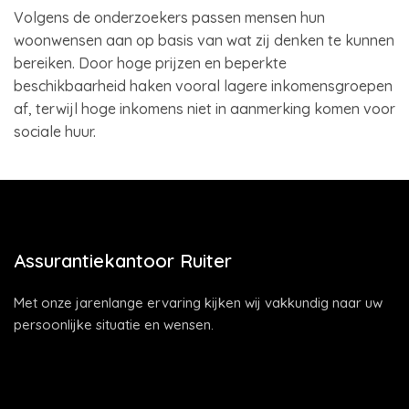
Volgens de onderzoekers passen mensen hun
woonwensen aan op basis van wat zij denken te kunnen
bereiken. Door hoge prijzen en beperkte
beschikbaarheid haken vooral lagere inkomensgroepen
af, terwijl hoge inkomens niet in aanmerking komen voor
sociale huur.
Assurantiekantoor Ruiter
Met onze jarenlange ervaring kijken wij vakkundig naar uw
persoonlijke situatie en wensen.