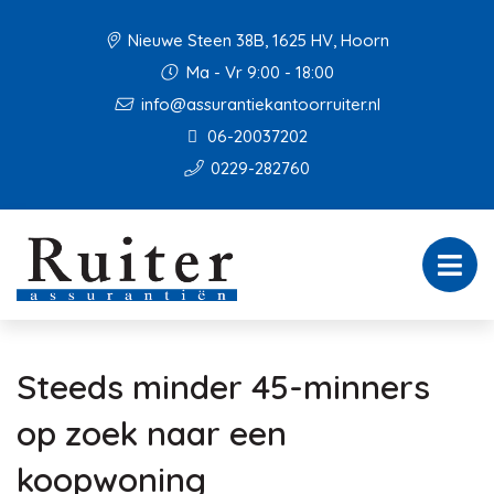
Nieuwe Steen 38B, 1625 HV, Hoorn
Ma - Vr 9:00 - 18:00
info@assurantiekantoorruiter.nl
06-20037202
0229-282760
Steeds minder 45-minners
op zoek naar een
koopwoning