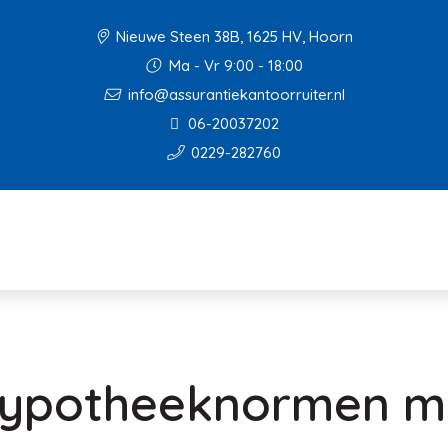
Nieuwe Steen 38B, 1625 HV, Hoorn
Ma - Vr 9:00 - 18:00
info@assurantiekantoorruiter.nl
06-20037202
0229-282760
hypotheeknormen 