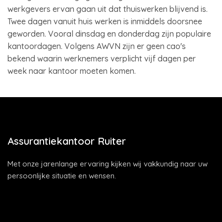
werkgevers ervan gaan uit dat thuiswerken blijvend is.
Twee dagen vanuit huis werken is inmiddels doorsnee
geworden. Vooral dinsdag en donderdag zijn populaire
kantoordagen. Volgens AWVN zijn er geen cao's
bekend waarin werknemers verplicht vijf dagen per
week naar kantoor moeten komen.
Assurantiekantoor Ruiter
Met onze jarenlange ervaring kijken wij vakkundig naar uw
persoonlijke situatie en wensen.