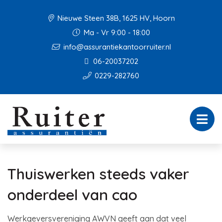
Nieuwe Steen 38B, 1625 HV, Hoorn
Ma - Vr 9:00 - 18:00
info@assurantiekantoorruiter.nl
06-20037202
0229-282760
Thuiswerken steeds vaker
onderdeel van cao
Werkgeversvereniging AWVN geeft aan dat veel