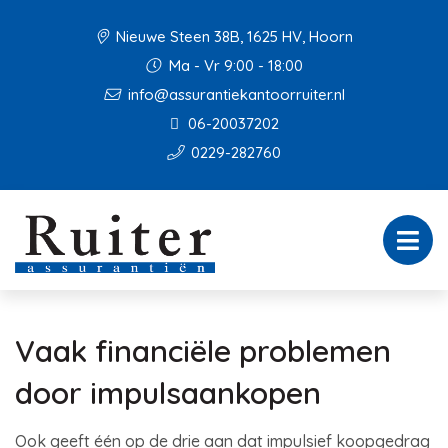
Nieuwe Steen 38B, 1625 HV, Hoorn
Ma - Vr 9:00 - 18:00
info@assurantiekantoorruiter.nl
06-20037202
0229-282760
Vaak financiële problemen
door impulsaankopen
Ook geeft één op de drie aan dat impulsief koopgedrag