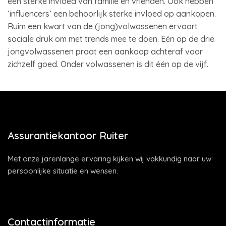
een sterke invloed van familie en vrienden. Ook hebben
‘influencers’ een behoorlijk sterke invloed op aankopen.
Ruim een kwart van de (jong)volwassenen ervaart
sociale druk om met trends mee te doen. Eén op de drie
jongvolwassenen praat een aankoop achteraf voor
zichzelf goed. Onder volwassenen is dit één op de vijf.
Assurantiekantoor Ruiter
Met onze jarenlange ervaring kijken wij vakkundig naar uw
persoonlijke situatie en wensen.
Contactinformatie