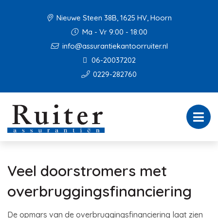
Nieuwe Steen 38B, 1625 HV, Hoorn
Ma - Vr 9:00 - 18:00
info@assurantiekantoorruiter.nl
06-20037202
0229-282760
Veel doorstromers met
overbruggingsfinanciering
De opmars van de overbruggingsfinanciering laat zien