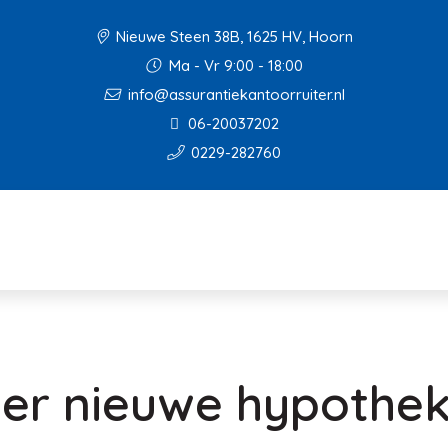
Nieuwe Steen 38B, 1625 HV, Hoorn
Ma - Vr 9:00 - 18:00
info@assurantiekantoorruiter.nl
06-20037202
0229-282760
der nieuwe hypothe