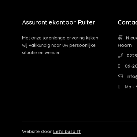
Assurantiekantoor Ruiter
Contac
Met onze jarenlange ervaring kijken
Nieuw
wij vakkundig naar uw persoonlijke
Hoorn
situatie en wensen.
0229
06-2
info@
Ma - V
Website door
Let's build IT