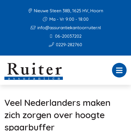
Nieuwe Steen 38B, 1625 HV, Hoorn
Ma - Vr 9:00 - 18:00
info@assurantiekantoorruiter.nl
06-20037202
0229-282760
Veel Nederlanders maken
zich zorgen over hoogte
spaarbuffer