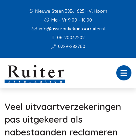
Nieuwe Steen 38B, 1625 HV, Hoorn
Ma - Vr 9:00 - 18:00
info@assurantiekantoorruiter.nl
06-20037202
0229-282760
Veel uitvaartverzekeringen
pas uitgekeerd als
nabestaanden reclameren