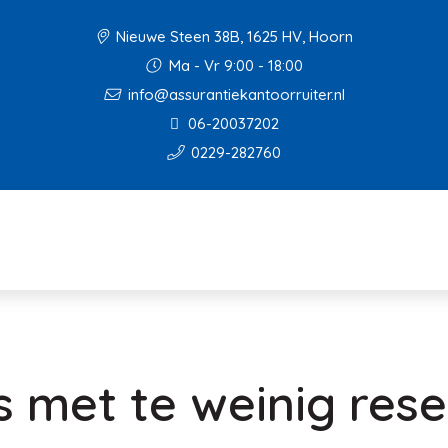
Nieuwe Steen 38B, 1625 HV, Hoorn
Ma - Vr 9:00 - 18:00
info@assurantiekantoorruiter.nl
06-20037202
0229-282760
s met te weinig res