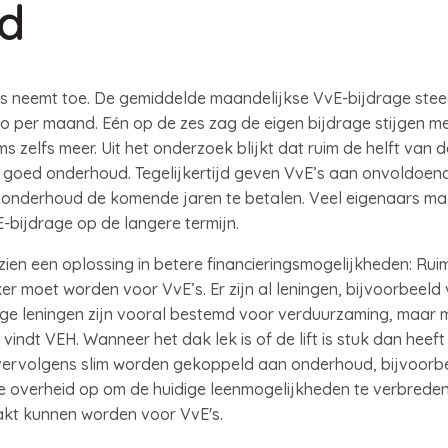
d
’s neemt toe. De gemiddelde maandelijkse VvE-bijdrage stee
o per maand. Eén op de zes zag de eigen bijdrage stijgen m
 zelfs meer. Uit het onderzoek blijkt dat ruim de helft van
r goed onderhoud. Tegelijkertijd geven VvE’s aan onvoldoend
onderhoud de komende jaren te betalen. Veel eigenaars ma
-bijdrage op de langere termijn.
en een oplossing in betere financieringsmogelijkheden: Ruim 
r moet worden voor VvE’s. Er zijn al leningen, bijvoorbeeld 
ge leningen zijn vooral bestemd voor verduurzaming, maar
ndt VEH. Wanneer het dak lek is of de lift is stuk dan heeft 
vervolgens slim worden gekoppeld aan onderhoud, bijvoorbe
 de overheid op om de huidige leenmogelijkheden te verbred
kt kunnen worden voor VvE's.