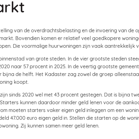
rkt
stelling van de overdrachtsbelasting en de invoering van d
markt. Bovendien komen er relatief veel goedkopere wonin
pen. Die voormalige huurwoningen zijn vaak aantrekkelijk vo
 binnenstad van grote steden. In de vier grootste steden ste
 2020 naar 57 procent in 2025. In de veertig grootste gemee
r bijna de helft. Het Kadaster zag zowel de groep alleensta
oning koopt.
jn sinds 2020 wel met 43 procent gestegen. Dat is bijna twee
Starters kunnen daardoor minder geld lenen voor de aankoop
rom moeten starters vaker eigen geld inleggen om een wonin
eld 47.000 euro eigen geld in. Stellen die starten op de wo
pwoning. Zij kunnen samen meer geld lenen.