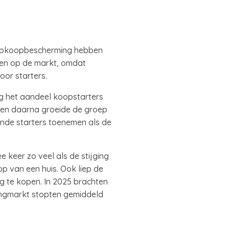
e opkoopbescherming hebben
gen op de markt, omdat
or starters.
eg het aandeel koopstarters
nten daarna groeide de groep
ande starters toenemen als de
 keer zo veel als de stijging
 van een huis. Ook liep de
g te kopen. In 2025 brachten
ningmarkt stopten gemiddeld