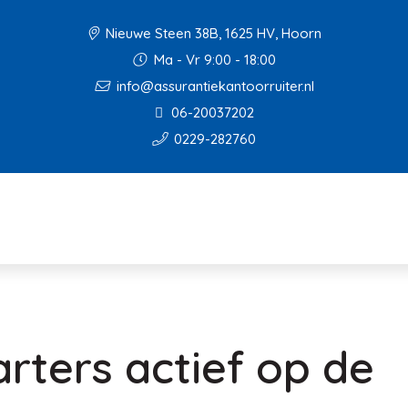
Nieuwe Steen 38B, 1625 HV, Hoorn
Ma - Vr 9:00 - 18:00
info@assurantiekantoorruiter.nl
06-20037202
0229-282760
arters actief op de