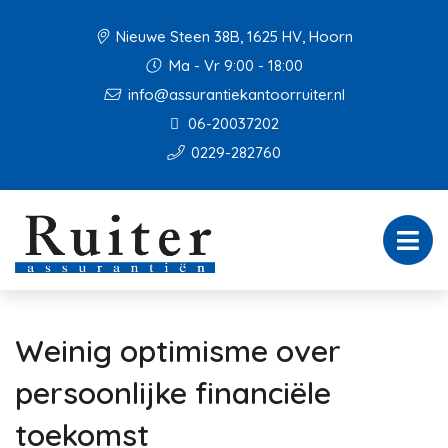
Nieuwe Steen 38B, 1625 HV, Hoorn
Ma - Vr 9:00 - 18:00
info@assurantiekantoorruiter.nl
06-20037202
0229-282760
Weinig optimisme over
persoonlijke financiële
toekomst