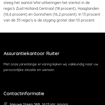
steeg het aantal WW-uitkeringen het sterkst in de
regio's Zuid Holland Centraal (18 procent), Haaglanden
(16,6 procent) en Gorinchem (16,2 procent). In 13 procent
van de 35 regio's is de stijging groter dan 10 procent.
Assurantiekantoor Ruiter
Met onze jarenlange ervaring kijken wij vakkundig naar uw
persoonlijke situatie en wensen.
Contactinformatie
Nieuwe Steen 38B, 1625 HV, Hoorn