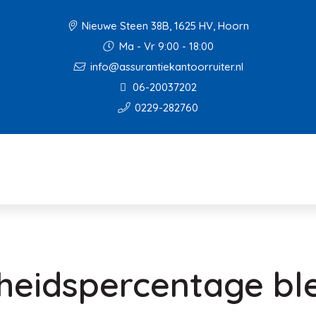
Nieuwe Steen 38B, 1625 HV, Hoorn
Ma - Vr 9:00 - 18:00
info@assurantiekantoorruiter.nl
06-20037202
0229-282760
eidspercentage ble