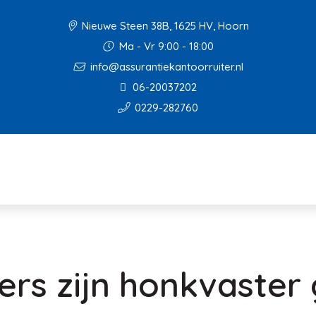
Nieuwe Steen 38B, 1625 HV, Hoorn
Ma - Vr 9:00 - 18:00
info@assurantiekantoorruiter.nl
06-20037202
0229-282760
rs zijn honkvaster