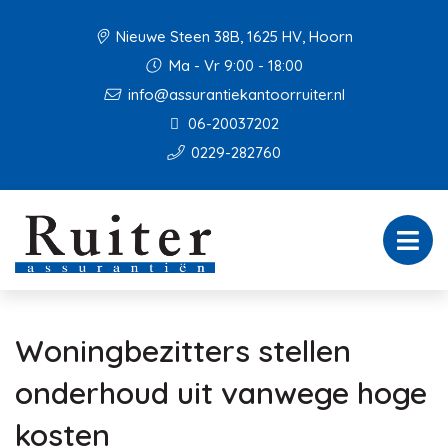
Nieuwe Steen 38B, 1625 HV, Hoorn
Ma - Vr 9:00 - 18:00
info@assurantiekantoorruiter.nl
06-20037202
0229-282760
Woningbezitters stellen
onderhoud uit vanwege hoge
kosten