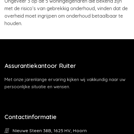
Ongeveer 3 op de 5 woningeigenaren die bekend zijn
met de risico’s van gebrekkig onderhoud, vinden dat de
overheid moet ingrijpen om onderhoud betaalbaar te
houden.
Assurantiekantoor Ruiter
Met onze jarenlange ervaring kijken wij vakkundig naar uw
persoonlijke situatie en wensen.
Contactinformatie
Nieuwe Steen 38B, 1625 HV, Hoorn