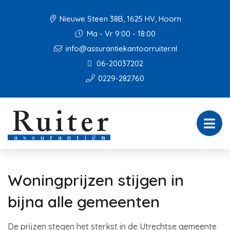
Nieuwe Steen 38B, 1625 HV, Hoorn
Ma - Vr 9:00 - 18:00
info@assurantiekantoorruiter.nl
06-20037202
0229-282760
Woningprijzen stijgen in
bijna alle gemeenten
De prijzen stegen het sterkst in de Utrechtse gemeente