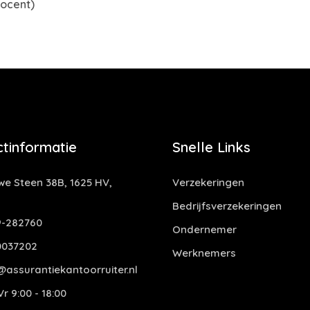
rocent)
tinformatie
Snelle Links
e Steen 38B, 1625 HV,
Verzekeringen
Bedrijfsverzekeringen
-282760
Ondernemer
0037202
Werknemers
assurantiekantoorruiter.nl
r 9:00 - 18:00