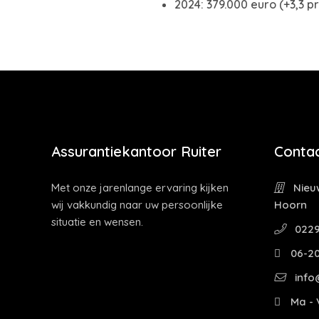
2024: 379.000 euro (+3,3 p
Assurantiekantoor Ruiter
Contac
Met onze jarenlange ervaring kijken
Nieuw
wij vakkundig naar uw persoonlijke
Hoorn
situatie en wensen.
0229
06-2
info@
Ma - V