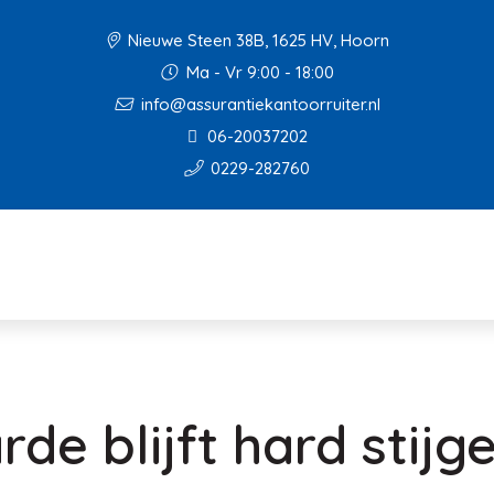
Nieuwe Steen 38B, 1625 HV, Hoorn
Ma - Vr 9:00 - 18:00
info@assurantiekantoorruiter.nl
06-20037202
0229-282760
e blijft hard stijg